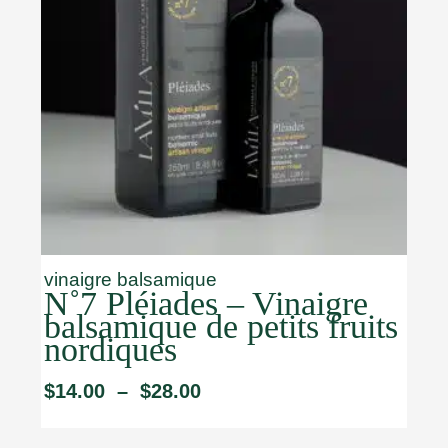
vinaigre balsamique
N˚7 Pléiades – Vinaigre
balsamique de petits fruits
nordiques
$
14.00
–
$
28.00