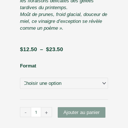
les floraisons délicates des gelées
tardives du printemps.
Moût de prunes, froid glacial, douceur de
miel, ce vinaigre d’exception se révèle
comme un poème ».
Plage
$
12.50
–
$
23.50
de
prix :
quantité
Format
$12.50
de
à
N˚12
$23.50
Littoral
–
Vinaigre
balsamique
prune
-
+
Ajouter au panier
douce
-
NOUVEAU