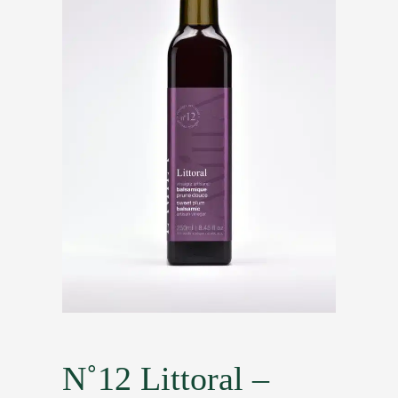
N˚12 Littoral –