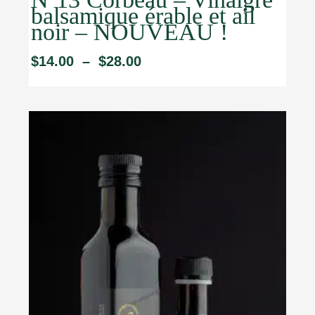
balsamique érable et ail
noir – NOUVEAU !
$
14.00
–
$
28.00
Plage
de
prix :
$14.00
à
$28.00