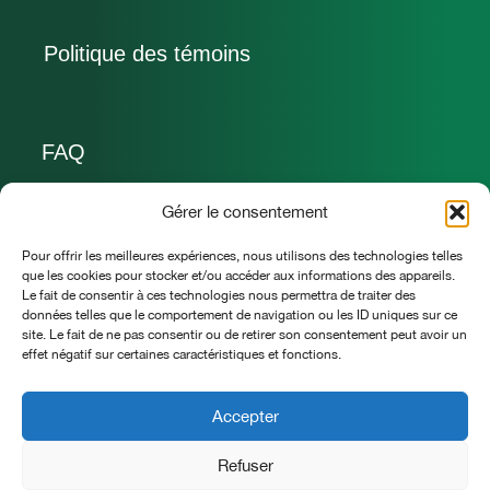
Politique des témoins
FAQ
Nous joindre
Gérer le consentement
Pour offrir les meilleures expériences, nous utilisons des technologies telles
allo@lavillavinaigres.ca
que les cookies pour stocker et/ou accéder aux informations des appareils.
Le fait de consentir à ces technologies nous permettra de traiter des
418 932 3810
données telles que le comportement de navigation ou les ID uniques sur ce
site. Le fait de ne pas consentir ou de retirer son consentement peut avoir un
La Villa vinaigres & jardins
effet négatif sur certaines caractéristiques et fonctions.
Saint-Pierre-de-Broughton (Qc) G0N 1T0
Accepter
Refuser
LA VILLA vinaigres et jardins © Tous droits réservés