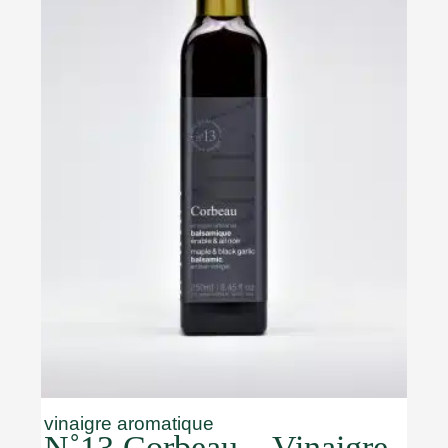
vinaigre aromatique
N˚13 Corbeau – Vinaigre