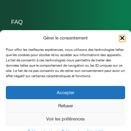
FAQ
Nous joindre
Gérer le consentement
Pour offrir les meilleures expériences, nous utilisons des technologies telles
allo@lavillavinaigres.ca
que les cookies pour stocker et/ou accéder aux informations des appareils.
Le fait de consentir à ces technologies nous permettra de traiter des
418 932 3810
données telles que le comportement de navigation ou les ID uniques sur ce
site. Le fait de ne pas consentir ou de retirer son consentement peut avoir un
La Villa vinaigres & jardins
effet négatif sur certaines caractéristiques et fonctions.
Saint-Pierre-de-Broughton (Qc) G0N 1T0
Accepter
Refuser
LA VILLA vinaigres et jardins © Tous droits réservés
Voir les préférences