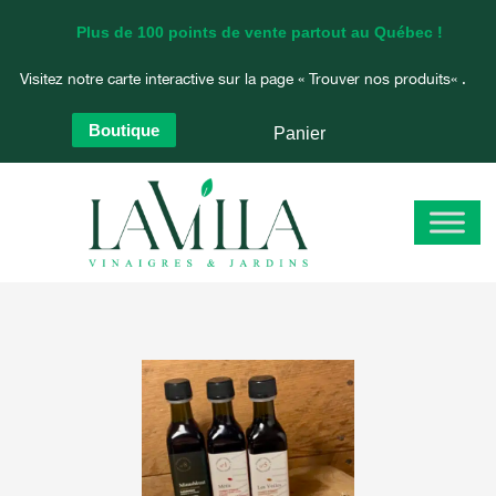
Aller
Plus de 100 points de vente partout au Québec !
au
contenu
Visitez notre carte interactive sur la page «
Trouver nos produits
« .
Boutique
Panier