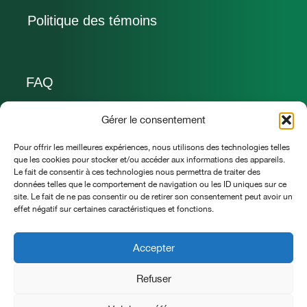
Politique des témoins
FAQ
Nous joindre
Gérer le consentement
Pour offrir les meilleures expériences, nous utilisons des technologies telles
allo@lavillavinaigres.ca
que les cookies pour stocker et/ou accéder aux informations des appareils.
Le fait de consentir à ces technologies nous permettra de traiter des
418 932 3810
données telles que le comportement de navigation ou les ID uniques sur ce
site. Le fait de ne pas consentir ou de retirer son consentement peut avoir un
La Villa vinaigres & jardins
effet négatif sur certaines caractéristiques et fonctions.
Saint-Pierre-de-Broughton (Qc) G0N 1T0
Accepter
Refuser
LA VILLA vinaigres et jardins © Tous droits réservés