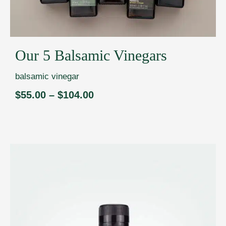
Our 5 Balsamic Vinegars
balsamic vinegar
$
55.00
–
$
104.00
Price
range:
$55.00
through
$104.00