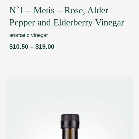
N˚1 – Metis – Rose, Alder
Pepper and Elderberry Vinegar
aromatic vinegar
$
10.50
–
$
19.00
Price
range:
$10.50
through
$19.00