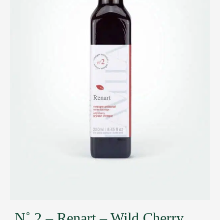
N˚ 2 – Renart – Wild Cherry