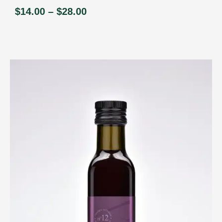
$
14.00
–
$
28.00
Price
range:
$14.00
through
$28.00