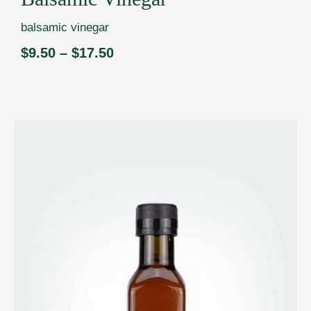
balsamic vinegar
$
9.50
–
$
17.50
Price
range:
$9.50
through
$17.50