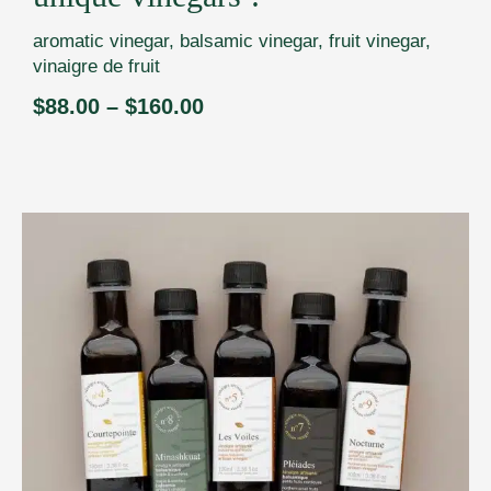
aromatic vinegar
,
balsamic vinegar
,
fruit vinegar
,
vinaigre de fruit
$
88.00
–
$
160.00
Price
range:
$88.00
through
$160.00