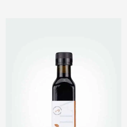
$14.00
through
$28.00