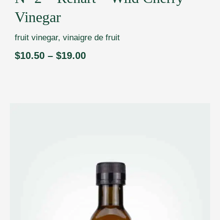
Vinegar
fruit vinegar
,
vinaigre de fruit
$
10.50
–
$
19.00
Price
range:
$10.50
through
$19.00