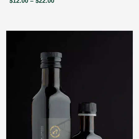
$
12.00
–
$
22.00
Price
range:
$12.00
through
$22.00