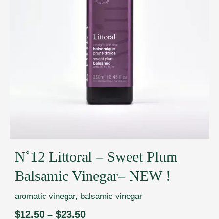
N˚12 Littoral – Sweet Plum
Balsamic Vinegar– NEW !
aromatic vinegar
,
balsamic vinegar
$
12.50
–
$
23.50
Price