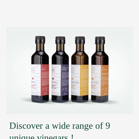
range:
$12.50
through
$23.50
Discover a wide range of 9
unique vinegars !