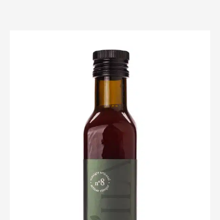
$14.00
through
$28.00