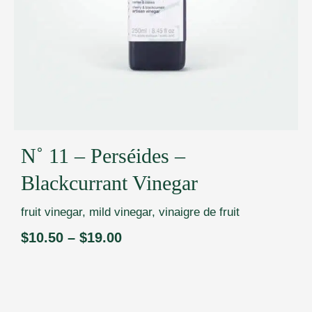
N˚ 11 – Perséides –
Blackcurrant Vinegar
fruit vinegar
,
mild vinegar
,
vinaigre de fruit
$
10.50
–
$
19.00
Price
range:
$10.50
through