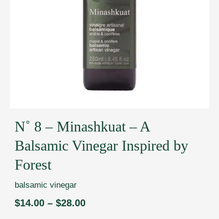
N˚ 8 – Minashkuat – A
Balsamic Vinegar Inspired by
Forest
balsamic vinegar
$
14.00
–
$
28.00
Price
range: