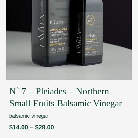
N˚ 7 – Pleiades – Northern
Small Fruits Balsamic Vinegar
balsamic vinegar
$
14.00
–
$
28.00
Price
range: