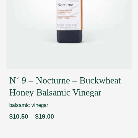
N˚ 9 – Nocturne – Buckwheat
Honey Balsamic Vinegar
balsamic vinegar
$
10.50
–
$
19.00
Price
range:
$10.50