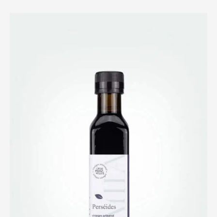
through
$19.00