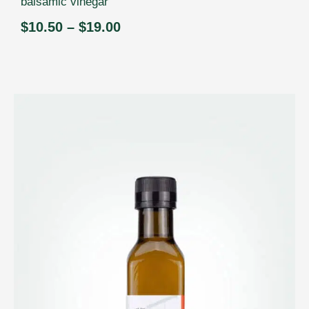
balsamic vinegar
$
10.50
–
$
19.00
Price
range:
$10.50
through
$19.00