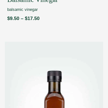
balsamic vinegar
$
9.50
–
$
17.50
Price
range:
$9.50
through
$17.50