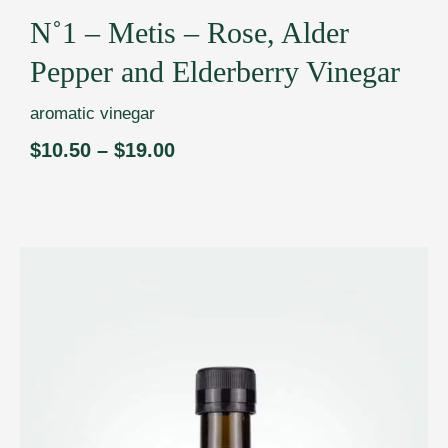
N˚1 – Metis – Rose, Alder
Pepper and Elderberry Vinegar
aromatic vinegar
$
10.50
–
$
19.00
Price
range:
$10.50
through
$19.00