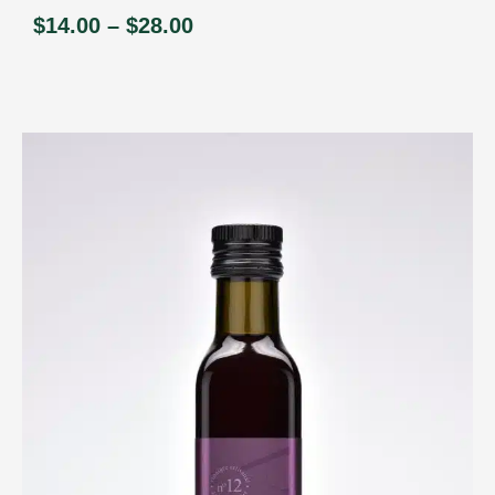
$
14.00
–
$
28.00
Price
range:
$14.00
through
$28.00