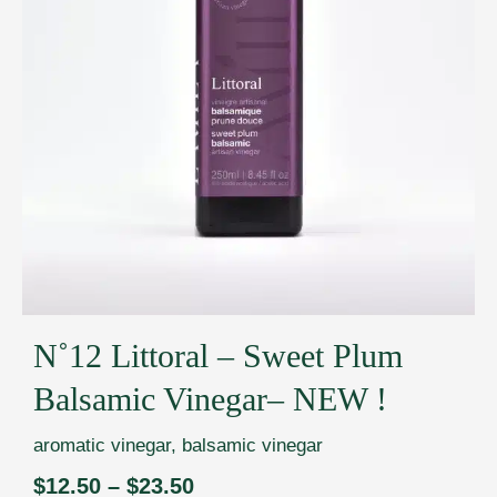
N˚12 Littoral – Sweet Plum
Balsamic Vinegar– NEW !
aromatic vinegar
,
balsamic vinegar
$
12.50
–
$
23.50
Price