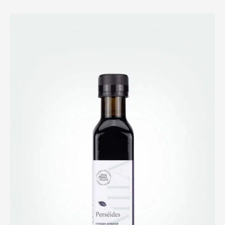
through
$19.00