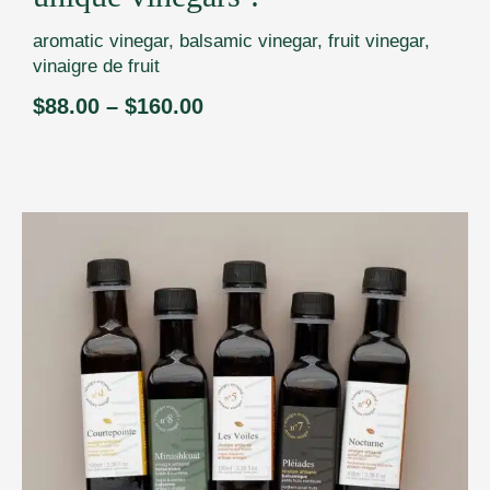
aromatic vinegar
,
balsamic vinegar
,
fruit vinegar
,
vinaigre de fruit
$
88.00
–
$
160.00
Price
range:
$88.00
through
$160.00