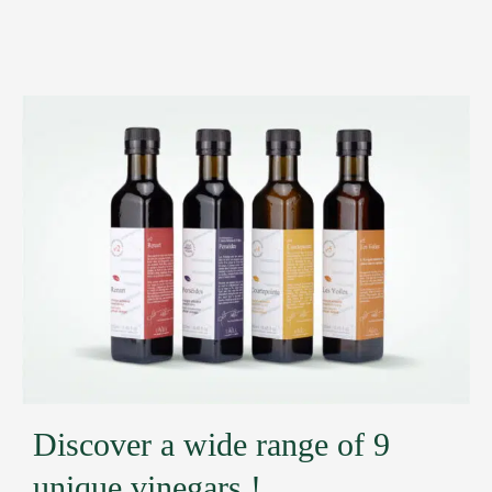
range:
$12.50
through
$23.50
Discover a wide range of 9
unique vinegars !