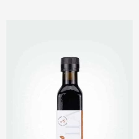
$14.00
through
$28.00