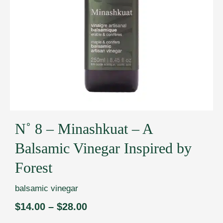
N˚ 8 – Minashkuat – A
Balsamic Vinegar Inspired by
Forest
balsamic vinegar
$
14.00
–
$
28.00
Price
range: