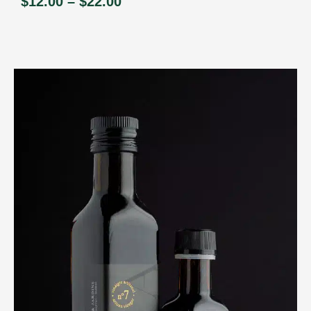
$
12.00
–
$
22.00
Price
range:
$12.00
through
$22.00