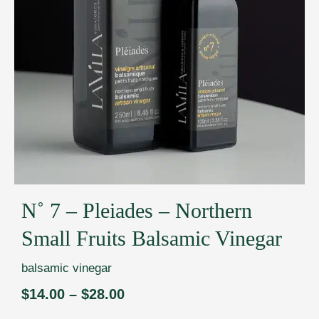
N˚ 7 – Pleiades – Northern
Small Fruits Balsamic Vinegar
balsamic vinegar
$
14.00
–
$
28.00
Price
range: