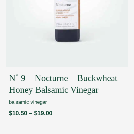
N˚ 9 – Nocturne – Buckwheat
Honey Balsamic Vinegar
balsamic vinegar
$
10.50
–
$
19.00
Price
range:
$10.50