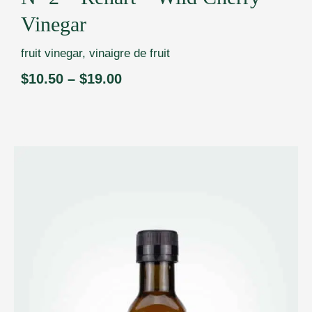
Vinegar
fruit vinegar
,
vinaigre de fruit
$
10.50
–
$
19.00
Price
range:
$10.50
through
$19.00