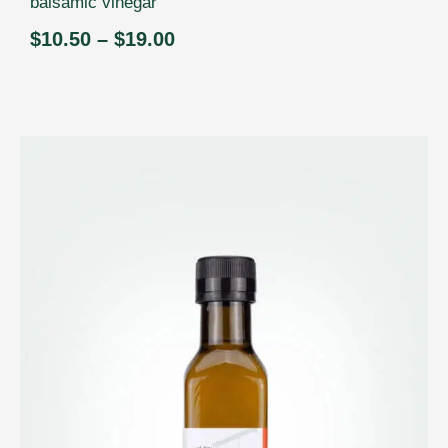
balsamic vinegar
$
10.50
–
$
19.00
Price
range:
$10.50
through
$19.00