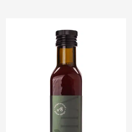
$14.00
through
$28.00