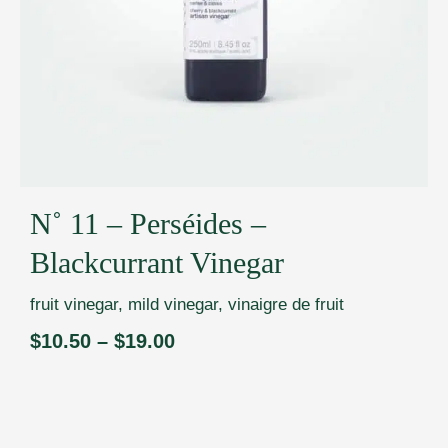
N˚ 11 – Perséides –
Blackcurrant Vinegar
fruit vinegar
,
mild vinegar
,
vinaigre de fruit
$
10.50
–
$
19.00
Price
range:
$10.50
through