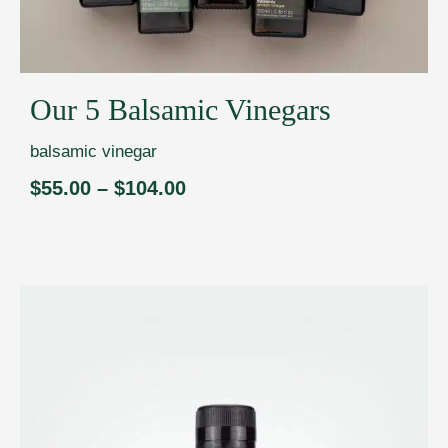
Our 5 Balsamic Vinegars
balsamic vinegar
$
55.00
–
$
104.00
Price
range:
$55.00
through
$104.00