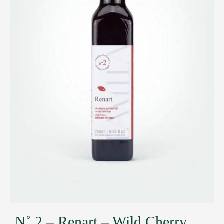
N˚ 2 – Renart – Wild Cherry